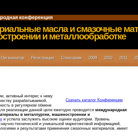
ародная конференция
риальные масла и смазочные мат
строении и металлообработке
Организатор
Регистрация
Спонсорам
2009
2010
2011
2
и, активный интерес к нему
Скачать каталог Конференции
честву разрабатываемой,
ность в регулярном обмене
ля реализации данной цели ежегодно проводится
международная
атериалы в металлургии, машиностроении и
ду
и успела заслужить высокие оценки аудитории. Уровень
научно-технической и уникальной маркетинговой информацией,
логиями и результатами применения смазочных материалов, имеет