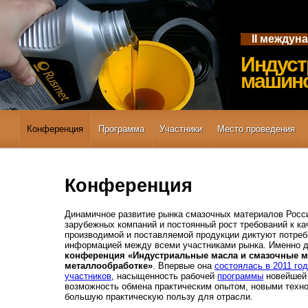
II междун
Индуст
машино
Конференция
Программа
Участники
Место проведения
Конференция
Динамичное развитие рынка смазочных материалов Росси
зарубежных компаний и постоянный рост требований к ка
производимой и поставляемой продукции диктуют потреб
информацией между всеми участниками рынка. Именно д
конференция «Индустриальные масла и смазочные м
металлообработке»
. Впервые она
состоялась в 2011 го
участников
, насыщенность рабочей
программы
новейшей 
возможность обмена практическим опытом, новыми техно
большую практическую пользу для отрасли.